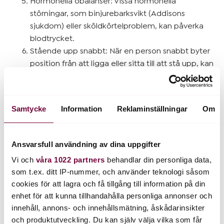
Hormonella obalanser: Vissa hormonella
störningar, som binjurebarksvikt (Addisons
sjukdom) eller sköldkörtelproblem, kan påverka
blodtrycket.
Stående upp snabbt: När en person snabbt byter
position från att ligga eller sitta till att stå upp, kan
det leda till tillfälligt lågt blodtryck, vilket kallas
ortostatiskt hypotoni.
Samtycke
Information
Reklaminställningar
Om
Lågt blodtryck kan ibland orsaka symtom som yrsel,
svimning, trötthet, koncentrationssvårigheter, kall hud,
illamående eller dimsyn. Det är viktigt att utreda och
Ansvarsfull användning av dina uppgifter
fastställa orsaken till lågt blodtryck eftersom det kan
vara ett tecken på underliggande medicinska tillstånd
Vi och
våra 1022 partners
behandlar din personliga data,
som t.ex. ditt IP-nummer, och använder teknologi såsom
eller problem. Behandlingen av lågt blodtryck fokuserar
cookies för att lagra och få tillgång till information på din
på att hantera och åtgärda den underliggande
enhet för att kunna tillhandahålla personliga annonser och
orsaken. Det kan innefatta att öka vätskeintaget,
innehåll, annons- och innehållsmätning, åskådarinsikter
justera mediciner, behandla eventuella underliggande
och produktutveckling. Du kan själv välja vilka som får
sjukdomar eller ta andra åtgärder enligt läkares