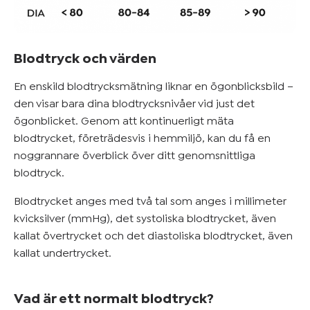
Mer om
blodtryck
&
Blodtryck och värden
övervikt
En enskild blodtrycksmätning liknar en ögonblicksbild –
den visar bara dina blodtrycksnivåer vid just det
Kom
ögonblicket. Genom att kontinuerligt mäta
blodtrycket, företrädesvis i hemmiljö, kan du få en
igång
noggrannare överblick över ditt genomsnittliga
blodtryck.
Blodtrycket anges med två tal som anges i millimeter
kvicksilver (mmHg), det systoliska blodtrycket, även
kallat övertrycket och det diastoliska blodtrycket, även
kallat undertrycket.
Vad är ett normalt blodtryck?