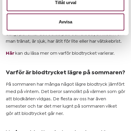
Dessa kan i sin tur kombinera informationen med annan
Tillåt urval
nervsystemet. Huruvida kroppen eller psyket är i vila
information som du har tillhandahållit eller som de har
eller under ansträngning påverkar pulsen och
samlat in när du har använt deras tjänster.
blodtrycket. Till exempel spelar fysisk aktivitet,
Avvisa
matintag, stress, värme/kyla stor roll. Om man sovit
dåligt påverkar det också puls och blodtryck liksom om
man tränat, är sjuk, har ätit för lite eller har vätskebrist.
Här
kan du läsa mer om varför blodtrycket varierar.
Varför är blodtrycket lägre på sommaren?
På sommaren har många något lägre blodtryck jämfört
med på vintern. Det beror sannolikt på värmen som gör
att blodkärlen vidgas. De flesta av oss har även
semester och tar det mer lugnt på sommaren vilket
gör att blodtrycket går ner.