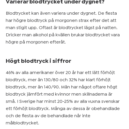
Varierar blodtrycket under dygnet?
Blodtrycket kan även variera under dygnet. De flesta
har högre blodtryck på morgonen strax efter det att
man stigit upp. Oftast är blodtrycket lägst på natten.
Dricker man alkohol på kvällen brukar blodtrycket vara
högre på morgonen efteråt.
Högt blodtryck i siffror
46% av alla amerikaner över 20 år har ett lätt förhöjt
blodtryck, mer än 130/80 och 32% har klart förhöjt
blodtryck, mer än 140/90. Män har något oftare högt
blodtryck jämfört med kvinnor men skillnaderna är
små. I Sverige har minst 20-25% av alla vuxna svenskar
ett förhöjt blodtryck. Många av dessa är obehandlade
och de flesta av de behandlade når inte
målblodtrycket.