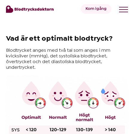
Kom igång
Blodtryck
Vad är ett optimalt blodtryck?
Blodtrycket anges med två tal som anges i mm
Övervikt
kvicksilver (mmHg), det systoliska blodtrycket,
övertrycket och det diastoliska blodtrycket,
undertrycket.
Priser
Hälsa
&
Livsstil