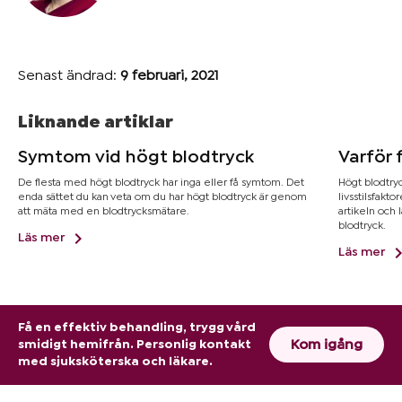
Senast ändrad:
9 februari, 2021
Liknande artiklar
Symtom vid högt blodtryck
Varför 
De flesta med högt blodtryck har inga eller få symtom. Det
Högt blodtryc
enda sättet du kan veta om du har högt blodtryck är genom
livsstilsfakt
att mäta med en blodtrycksmätare.
artikeln och
blodtryck.
Läs mer
Läs mer
Få en effektiv behandling, trygg vård
Kom igång
smidigt hemifrån. Personlig kontakt
med sjuksköterska och läkare.