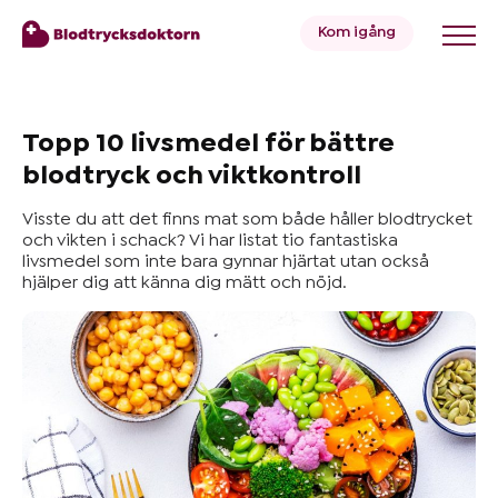
Kom igång
Blodtryck
Topp 10 livsmedel för bättre
blodtryck och viktkontroll
Övervikt
Visste du att det finns mat som både håller blodtrycket
och vikten i schack? Vi har listat tio fantastiska
livsmedel som inte bara gynnar hjärtat utan också
hjälper dig att känna dig mätt och nöjd.
Priser
Hälsa
&
Livsstil