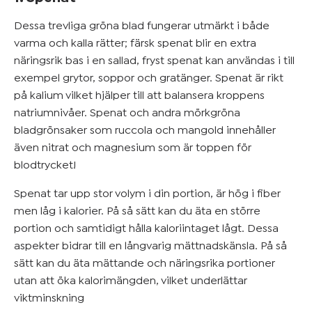
Dessa trevliga gröna blad fungerar utmärkt i både
varma och kalla rätter; färsk spenat blir en extra
näringsrik bas i en sallad, fryst spenat kan användas i till
exempel grytor, soppor och gratänger. Spenat är rikt
på kalium vilket hjälper till att balansera kroppens
natriumnivåer. Spenat och andra mörkgröna
bladgrönsaker som ruccola och mangold innehåller
även nitrat och magnesium som är toppen för
blodtrycket!
Spenat tar upp stor volym i din portion, är hög i fiber
men låg i kalorier. På så sätt kan du äta en större
portion och samtidigt hålla kaloriintaget lågt. Dessa
aspekter bidrar till en långvarig mättnadskänsla. På så
sätt kan du äta mättande och näringsrika portioner
utan att öka kalorimängden, vilket underlättar
viktminskning