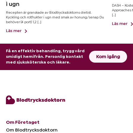
i ugn
DASH – Kosten
Approaches t
Recepten är granskade av Blodtrycksdoktorns dietist.
[…]
Kyckling och rotfrukter i ugn med smak av honung/senap Du
behöver (4 port) 1,2 […]
Läs mer
Läs mer
Få en effektiv behandling, trygg vård
Kom igång
smidigt hemifrån. Personlig kontakt
med sjuksköterska och läkare.
Om Företaget
Om Blodtrycksdoktorn