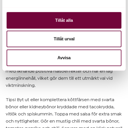
och annonserna till användarna, tillhandahålla funktioner
för sociala medier och analysera vår trafik. Vi
vidarebefordrar även sådana identifierare och annan
Tillåt alla
information från din enhet till de sociala medier och
annons- och analysföretag som vi samarbetar med.
Dessa kan i sin tur kombinera informationen med annan
Tillåt urval
information som du har tillhandahållit eller som de har
samlat in när du har använt deras tjänster.
7. Bönor
Avvisa
Bönor är också rika på fibrer, protein och mineraler
med liknande positiva hälsoeffekter och har en låg
energiinnehåll, vilket gör dem till ett utmärkt val vid
viktminskning.
Tips! Byt ut eller komplettera köttfärsen med svarta
bönor eller kidneybönor kryddade med tacokrydda,
vitlök och spiskummin. Toppa med salsa för extra smak
och nyttigheter. Gör en mustig chili med svarta bönor,