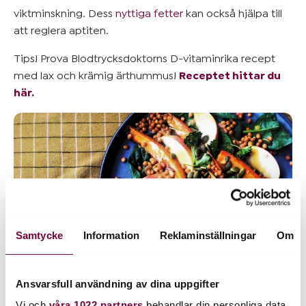
viktminskning. Dess
nyttiga fetter
kan också hjälpa till
att reglera aptiten.​
Tips! Prova Blodtrycksdoktorns D-vitaminrika recept
med lax och krämig ärthummus!
Receptet hittar du
här.
Samtycke
Information
Reklaminställningar
Om
Ansvarsfull användning av dina uppgifter
Vi och
våra 1022 partners
behandlar din personliga data,