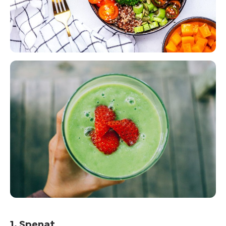
Mer om
blodtryck
&
övervikt
Kom
igång
1. Spenat