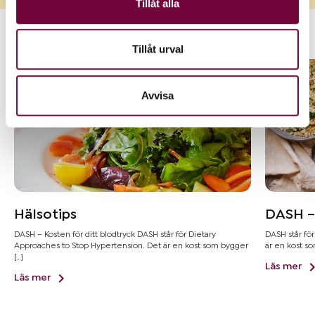
Tillåt alla
information från din enhet till de sociala medier och
annons- och analysföretag som vi samarbetar med.
Liknande artiklar
Dessa kan i sin tur kombinera informationen med annan
Tillåt urval
information som du har tillhandahållit eller som de har
samlat in när du har använt deras tjänster.
Avvisa
Hälsotips
DASH – 
DASH – Kosten för ditt blodtryck DASH står för Dietary
DASH står fö
Approaches to Stop Hypertension. Det är en kost som bygger
är en kost so
[…]
Läs mer
Läs mer