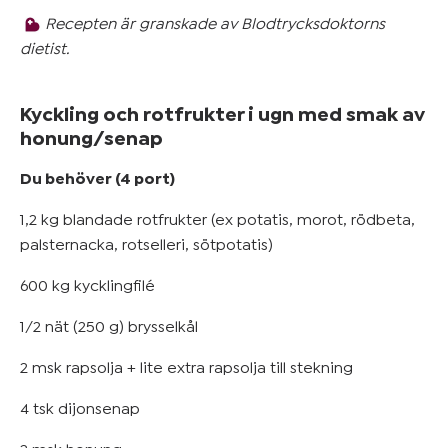
Mer om
Recepten är granskade av Blodtrycksdoktorns
blodtryck
dietist.
&
övervikt
Kyckling och rotfrukter i ugn med smak av
honung/senap
Kom
Du behöver (4 port)
igång
1,2 kg blandade rotfrukter (ex potatis, morot, rödbeta,
palsternacka, rotselleri, sötpotatis)
600 kg kycklingfilé
1/2 nät (250 g) brysselkål
2 msk rapsolja + lite extra rapsolja till stekning
4 tsk dijonsenap