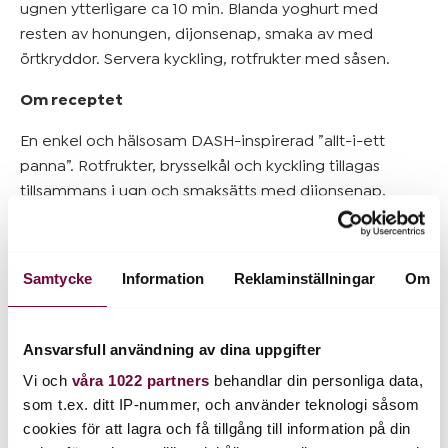
ugnen ytterligare ca 10 min. Blanda yoghurt med
resten av honungen, dijonsenap, smaka av med
örtkryddor. Servera kyckling, rotfrukter med såsen.
Om receptet
En enkel och hälsosam DASH-inspirerad ”allt-i-ett
panna”. Rotfrukter, brysselkål och kyckling tillagas
tillsammans i ugn och smaksätts med dijonsenap,
honung och örtkryddor. Receptet är blodtrycksvänligt
och ger hela 40 % av rekommenderat fiberintag per
dag! Rotfrukter och grönsaker är bra källor till lösliga
Samtycke
Information
Reklaminställningar
Om
fiber som bildar en gel i magsäcken och gör att maten
tas upp långsammare vilket leder till bättre mättnad
och bättre blodsockerbalans. Lösliga fiber kan även
Ansvarsfull användning av dina uppgifter
sänka kolesterolnivåer, något som minskar risken för
Vi och
våra 1022 partners
behandlar din personliga data,
hjärtkärlsjukdom. Receptet är även mycket rikt på
som t.ex. ditt IP-nummer, och använder teknologi såsom
viktiga blodtrycksreglerande mineraler såsom kalium,
cookies för att lagra och få tillgång till information på din
magnesium och kalcium. Om ett mineralsalt