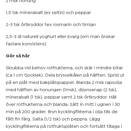
2 msk honung
1,5 tsk mineralsalt (ex seltin) och peppar
2-3 tsk örtkryddor tex rosmarin och timjan
2,5-3 dl naturell yoghurt eller kvarg (om man önskar
fastare konsistens)
Gör så här
Skrubba vid behov rotfrukterna, och skär i mindre bitar
(ca 1 cm tjocklek). Dela brysselkålen på hälften. Sprid ut
på en plåt med bakplåtspapper. Blanda 2 msk rapsolja
med hälften av honungen (1msk), dijonsenap (2 tsk),
mineralsalt (1 tsk), peppar samt 2 tsk örtkryddor. Häll
över rotfrukterna och blanda. Sätt in mitt i ugnen i 30
min på 200 grader. Bryn kycklingfiléerna i olja tills de
fått fin färg. Salta (1/2 tsk) och peppra. Lägg
kycklingfiléerna på rotfruktsplåten och fortsätt tillaga i