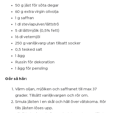
50 g jäst för söta degar
60 g extra virgin olivolja
1 g saffran
1 dl steviapulver/lättströ
5 dl lättmjölk (0,5% fett)
16 dl vetemjöl
250 g vaniljkvarg utan tillsatt socker
0,5 tesked salt
1 ägg
Russin för dekoration
1 ägg för pensling
Gör så här:
Värm oljan, mjölken och saffranet till max 37
grader. Tillsätt vaniljkvargen och rör om.
Smula jästen i en skål och häll över vätskorna. Rör
tills jästen löses upp.