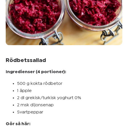
Rödbetssallad
Ingredienser (4 portioner):
500 g kokta rödbetor
1 äpple
2 dl grekisk/turkisk yoghurt 0%
2 msk dijonsenap
Svartpeppar
Gör så här: