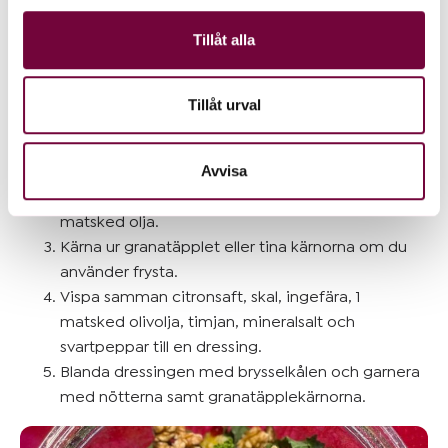
för sociala medier och analysera vår trafik. Vi
Granatäppelkärnor
vidarebefordrar även sådana identifierare och annan
Tillåt alla
1/2 dl krossade valnötter eller mandelflarn
information från din enhet till de sociala medier och
annons- och analysföretag som vi samarbetar med.
Gör så här:
Dessa kan i sin tur kombinera informationen med annan
Tillåt urval
Koka brysselkålen i cirka 5 minuter i saltat vatten.
information som du har tillhandahållit eller som de har
Häll av och skölj dem med kallt vatten. Lägg dem
samlat in när du har använt deras tjänster.
Avvisa
i en skål.
Fräs brysselkålen snabbt, ca 2-3 minuter, med 1
matsked olja.
Kärna ur granatäpplet eller tina kärnorna om du
använder frysta.
Vispa samman citronsaft, skal, ingefära, 1
matsked olivolja, timjan, mineralsalt och
svartpeppar till en dressing.
Blanda dressingen med brysselkålen och garnera
med nötterna samt granatäpplekärnorna.