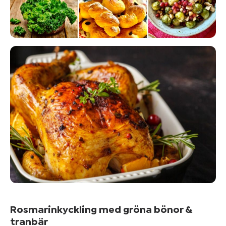
Mer om
blodtryck
&
övervikt
Kom
igång
Rosmarinkyckling med gröna bönor &
tranbär