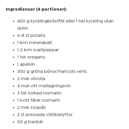
Ingredienser (4 portioner):
600 g kycklingbröstfilé eller 1 hel kyckling utan
skinn
6-8 st potatis
1 krm mineralsalt
1-2 krm svartpeppar
1 tsk oregano
1 apelsin
300 g gröna bönor/haricots verts
2 msk olivolja
4 msk vitt matlagningsvin
3 tsk torkad rosmarin
1 kvist färsk rosmarin
2 msk sojasås
2 st pressade vitlöksklyftor
50 g tranbär