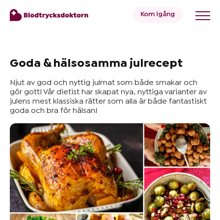
Kom igång
Blodtryck
Goda & hälsosamma julrecept
Njut av god och nyttig julmat som både smakar och
Övervikt
gör gott! Vår dietist har skapat nya, nyttiga varianter av
julens mest klassiska rätter som alla är både fantastiskt
goda och bra för hälsan!
Priser
Hälsa
&
Livsstil