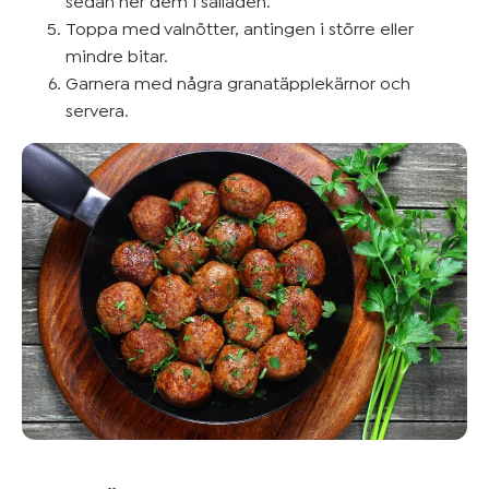
sedan ner dem i salladen.
Toppa med valnötter, antingen i större eller
mindre bitar.
Garnera med några granatäpplekärnor och
servera.