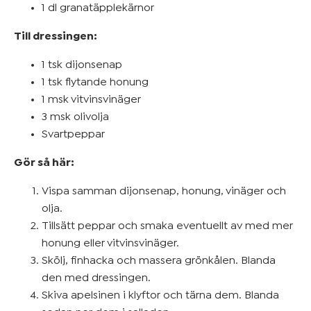
1 dl granatäpplekärnor
Till dressingen:
1 tsk dijonsenap
1 tsk flytande honung
1 msk vitvinsvinäger
3 msk olivolja
Svartpeppar
Gör så här:
Vispa samman dijonsenap, honung, vinäger och
olja.
Tillsätt peppar och smaka eventuellt av med mer
honung eller vitvinsvinäger.
Skölj, finhacka och massera grönkålen. Blanda
den med dressingen.
Skiva apelsinen i klyftor och tärna dem. Blanda