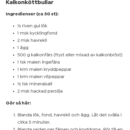
Kalkonköttbullar
Ingredienser (ca 30 st):
½ riven gul lök
1 msk kycklingfond
2 msk havrekli
1 ägg
500 g kalkonfärs (fryst eller mixad av kalkonbröst)
1 tsk malen ingefära
1 krm malen kryddpeppar
1 krm malen vitpeppar
½ tsk mineralsalt
2 msk hackad persilja
Gör så här:
Blanda lök, fond, havrekli och ägg. Låt det svälla i
cirka 5 minuter.
Blanda sedan ner färsen och kryddorna. Rör till en