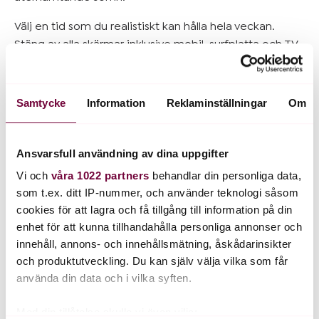
Välj en tid som du realistiskt kan hålla hela veckan.
Stäng av alla skärmar inklusive mobil, surfplatta och TV
minst 30 minuter innan du ska sova. Det starka ljuset
från skärmen kan påverka melatoninproduktionen och
signalera till hjärnan att det fortfarande är ljust ute.
Samtycke
Information
Reklaminställningar
Om
Ersätt skärmtiden med något lugnande som en bok,
stretching eller meditation.
Ansvarsfull användning av dina uppgifter
Vi och
våra 1022 partners
behandlar din personliga data,
4. Rör på dig varje dag, börja där du är
som t.ex. ditt IP-nummer, och använder teknologi såsom
Fysisk aktivitet är ett bra sätt att sänka blodtrycket och
cookies för att lagra och få tillgång till information på din
förbättra sömnkvaliteten. Men det behöver inte alltid
enhet för att kunna tillhandahålla personliga annonser och
innehåll, annons- och innehållsmätning, åskådarinsikter
vara ett träningspass på gymmet. Det som spelar roll är
och produktutveckling. Du kan själv välja vilka som får
att du rör på dig och att du väljer något du faktiskt
använda din data och i vilka syften.
tycker om.
Minst 15 minuter om dagen räcker som start. Det kan
Med din tillåtelse skulle vi även vilja: