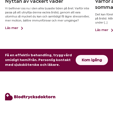
Nyttan av vackert väder
Varför 
somma
Vi befinner oss nu i den allra ljusaste tiden på året. Varför inte
passa på att utnyttja denna vackra årstid, genom att vara
Det kan före
utomhus så mycket du kan och samtidigt få lägre stressnivåer,
på årstid. M
mer motion, bättre immunförsvar och mer umgänge?
under […]
Läs mer
Läs mer
Få en effektiv behandling, trygg vård
Kom igång
smidigt hemifrån. Personlig kontakt
med sjuksköterska och läkare.