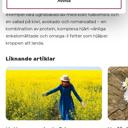
Avvisa
En bra kvällsmåltid som stödjer sömnkvaliteten kan till
exempel vara ugnsbakad lax med kokt fullkornsris och
en sallad på kiwi, avokado och romansallad – en
kombination av protein, komplexa hjärt-vänliga
enkelomättade och omega-3 fetter som hjälper
kroppen att landa.
Liknande artiklar