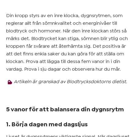
Mer om
blodtryck
Din kropp styrs av en inre klocka, dygnsrytmen, som
&
reglerar allt från sömnkvalitet och energinivåer till
övervikt
blodtryck och hormoner. När den inre klockan störs så
märks det. Blodtrycket kan stiga, sömnen blir ytlig och
kroppen får svårare att återhämta sig. Det positiva är
Kom
att det finns enkla saker du kan göra för att ställa om
igång
klockan. Prova att lägga till dessa fem vanor in i din
vardag. Prova i sju dagar och observera hur du mår.
Artikeln är granskad av Blodtrycksdoktorns dietist.
5 vanor för att balansera din dygnsrytm
1. Börja dagen med dagsljus
Ljuset är dygnsrytmens viktigaste signal. När dagsljuset