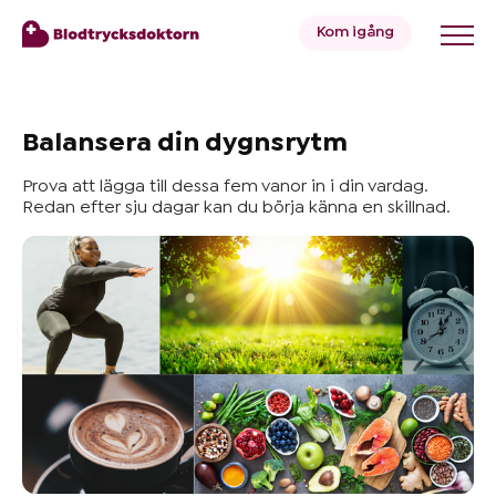
Kom igång
Blodtryck
Balansera din dygnsrytm
Prova att lägga till dessa fem vanor in i din vardag.
Övervikt
Redan efter sju dagar kan du börja känna en skillnad.
Priser
Hälsa
&
Livsstil