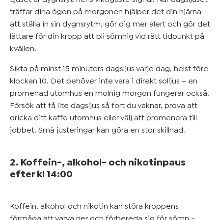
träffar dina ögon på morgonen hjälper det din hjärna
att ställa in sin dygnsrytm, gör dig mer alert och gör det
lättare för din kropp att bli sömnig vid rätt tidpunkt på
kvällen.
Sikta på minst 15 minuters dagsljus varje dag, helst före
klockan 10. Det behöver inte vara i direkt solljus – en
promenad utomhus en molnig morgon fungerar också.
Försök att få lite dagsljus så fort du vaknar, prova att
dricka ditt kaffe utomhus eller välj att promenera till
jobbet. Små justeringar kan göra en stor skillnad.
2. Koffein-, alkohol- och nikotinpaus
efter kl 14:00
Koffein, alkohol och nikotin kan störa kroppens
förmåga att varva ner och förbereda sig för sömn –