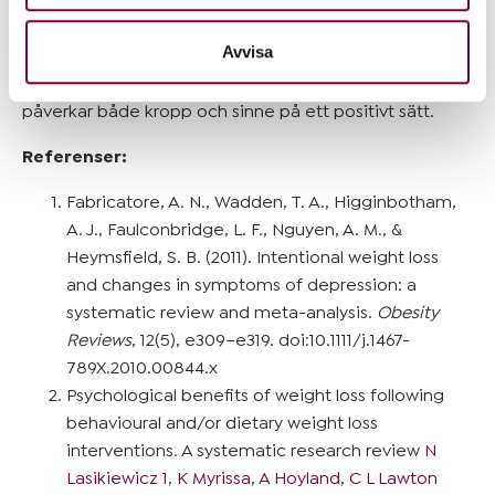
viktminskning kan leda till förbättrat självförtroende,
information som du har tillhandahållit eller som de har
minskade depressiva symtom och en mer stabil
samlat in när du har använt deras tjänster.
Avvisa
mental hälsa. Genom att sätta realistiska mål och få
rätt stöd kan du skapa långvariga förändringar som
påverkar både kropp och sinne på ett positivt sätt.
Referenser:
Fabricatore, A. N., Wadden, T. A., Higginbotham,
A. J., Faulconbridge, L. F., Nguyen, A. M., &
Heymsfield, S. B. (2011). Intentional weight loss
and changes in symptoms of depression: a
systematic review and meta-analysis.
Obesity
Reviews
, 12(5), e309–e319. doi:10.1111/j.1467-
789X.2010.00844.x
Psychological benefits of weight loss following
behavioural and/or dietary weight loss
interventions. A systematic research review
N
Lasikiewicz
1
,
K Myrissa
,
A Hoyland
,
C L Lawton