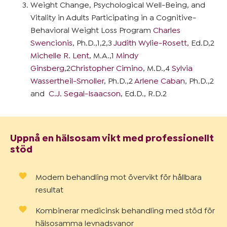
Weight Change, Psychological Well-Being, and
Vitality in Adults Participating in a Cognitive-
Behavioral Weight Loss Program
Charles
Swencionis
, Ph.D.,1,2,3
Judith Wylie-Rosett
, Ed.D,2
Michelle R. Lent
, M.A.,1
Mindy
Ginsberg
,2
Christopher Cimino
, M.D.,4
Sylvia
Wassertheil-Smoller
, Ph.D.,2
Arlene Caban
, Ph.D.,2
and
C.J. Segal-Isaacson
, Ed.D., R.D.2
Uppnå en hälsosam vikt med professionellt
stöd
Modern behandling mot övervikt för hållbara
resultat
Kombinerar medicinsk behandling med stöd för
hälsosamma levnadsvanor