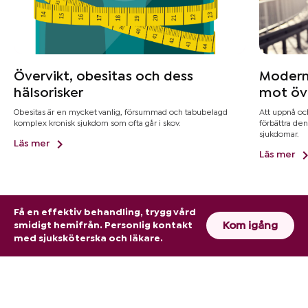
Övervikt, obesitas och dess
Modern
hälsorisker
mot öve
Obesitas är en mycket vanlig, försummad och tabubelagd
Att uppnå och
komplex kronisk sjukdom som ofta går i skov.
förbättra den
sjukdomar.
Läs mer
Läs mer
Få en effektiv behandling, trygg vård
Kom igång
smidigt hemifrån. Personlig kontakt
med sjuksköterska och läkare.