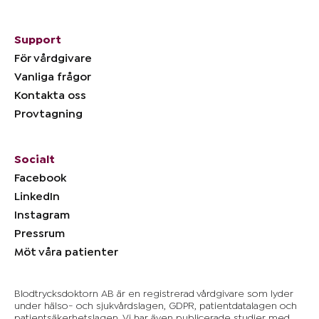
Support
För vårdgivare
Vanliga frågor
Kontakta oss
Provtagning
Socialt
Facebook
LinkedIn
Instagram
Pressrum
Möt våra patienter
Blodtrycksdoktorn AB är en registrerad vårdgivare som lyder
under hälso- och sjukvårdslagen, GDPR, patientdatalagen och
patientsäkerhetslagen. Vi har även publicerade studier med