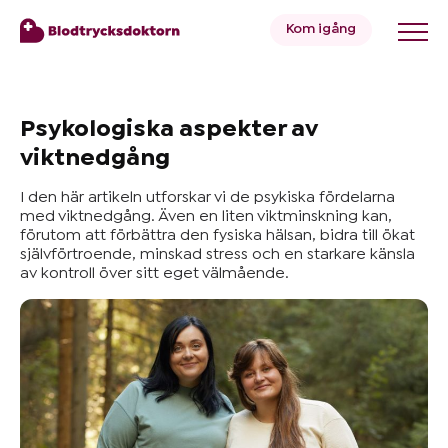
Kom igång
Blodtryck
Psykologiska aspekter av
viktnedgång
Övervikt
I den här artikeln utforskar vi de psykiska fördelarna
med viktnedgång. Även en liten viktminskning kan,
förutom att förbättra den fysiska hälsan, bidra till ökat
självförtroende, minskad stress och en starkare känsla
Priser
av kontroll över sitt eget välmående.
Hälsa
&
Livsstil