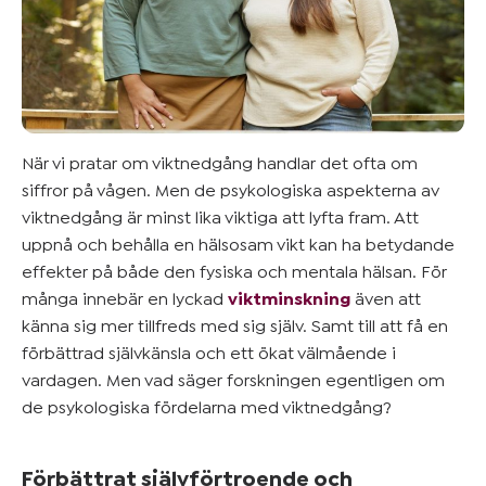
Mer om
blodtryck
&
övervikt
När vi pratar om viktnedgång handlar det ofta om
Kom
siffror på vågen. Men de psykologiska aspekterna av
igång
viktnedgång är minst lika viktiga att lyfta fram. Att
uppnå och behålla en hälsosam vikt kan ha betydande
effekter på både den fysiska och mentala hälsan. För
många innebär en lyckad
viktminskning
även att
känna sig mer tillfreds med sig själv. Samt till att få en
förbättrad självkänsla och ett ökat välmående i
vardagen. Men vad säger forskningen egentligen om
de psykologiska fördelarna med viktnedgång?
Förbättrat självförtroende och