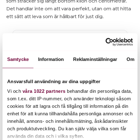
som sträcker sig långt bortom kilon och centimetrar.
Det handlar inte om att vara perfekt, utan om att hitta
ett sätt att leva som är hållbart för just dig.
Vi finns här för dig som
vill ha hjälp med övervikt
Svara på några enkla frågor och
Samtycke
Information
Reklaminställningar
Om
se hur vi kan hjälpa dig. Det tar
cirka 2 minuter och du får svar
direkt.
Ansvarsfull användning av dina uppgifter
Svara nu
Vi och
våra 1022 partners
behandlar din personliga data,
som t.ex. ditt IP-nummer, och använder teknologi såsom
4,7 av 5
cookies för att lagra och få tillgång till information på din
Över
30 000
patienter i behandling
enhet för att kunna tillhandahålla personliga annonser och
innehåll, annons- och innehållsmätning, åskådarinsikter
och produktutveckling. Du kan själv välja vilka som får
använda din data och i vilka syften.