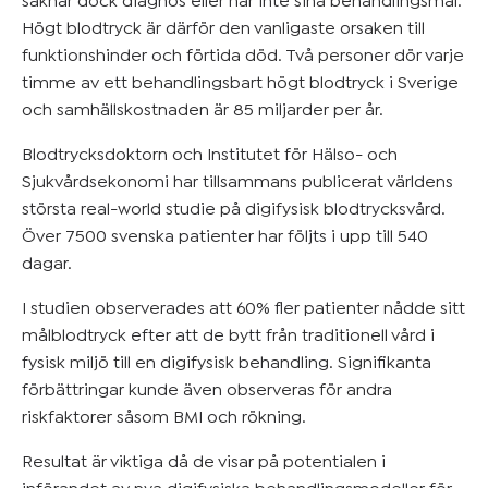
saknar dock diagnos eller når inte sina behandlingsmål.
Mer om
Högt blodtryck är därför den vanligaste orsaken till
blodtryck
funktionshinder och förtida död. Två personer dör varje
&
timme av ett behandlingsbart högt blodtryck i Sverige
övervikt
och samhällskostnaden är 85 miljarder per år.
Blodtrycksdoktorn och Institutet för Hälso- och
Sjukvårdsekonomi har tillsammans publicerat världens
Kom
största real-world studie på digifysisk blodtrycksvård.
igång
Över 7500 svenska patienter har följts i upp till 540
dagar.
I studien observerades att 60% fler patienter nådde sitt
målblodtryck efter att de bytt från traditionell vård i
fysisk miljö till en digifysisk behandling. Signifikanta
förbättringar kunde även observeras för andra
riskfaktorer såsom BMI och rökning.
Resultat är viktiga då de visar på potentialen i