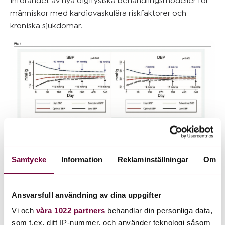
införandet av nya digifysiska behandlingsmodeller för
människor med kardiovaskulära riskfaktorer och
kroniska sjukdomar.
Samtycke
Information
Reklaminställningar
Om
Ansvarsfull användning av dina uppgifter
Vi och
våra 1022 partners
behandlar din personliga data,
Studien har publicerats i tidskriften Blood pressure
som t.ex. ditt IP-nummer, och använder teknologi såsom
monitoring.
Här
kan du ta del av studien i tidskriften.