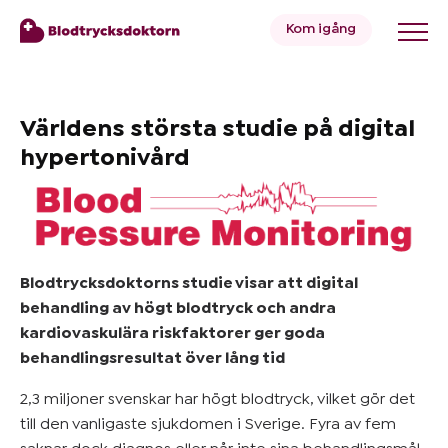
Kom igång
Blodtryck
Världens största studie på digital
hypertonivård
Övervikt
Priser
Blodtrycksdoktorns studie visar att digital
behandling av högt blodtryck och andra
Hälsa
kardiovaskulära riskfaktorer ger goda
&
behandlingsresultat över lång tid
Livsstil
2,3 miljoner svenskar har högt blodtryck, vilket gör det
till den vanligaste sjukdomen i Sverige. Fyra av fem