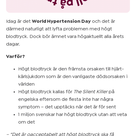
Mer om
blodtryck
&
Idag är det
World Hypertension Day
och det är
därmed naturligt att lyfta problemen med högt
övervikt
blodtryck. Dock bör ämnet vara högaktuellt alla årets
dagar.
Kom
Varför?
igång
Högt blodtryck är den främsta orsaken till hjärt-
kärlsjukdom som är den vanligaste dödsorsaken i
världen
Högt blodtryck kallas för
The Silent Killer
på
engelska eftersom de flesta inte har några
symptom – det upptäcks när det är för sent
1 miljon svenskar har högt blodtryck utan att veta
om det
– “Det är oacceptabelt att högt blodtryck ska få