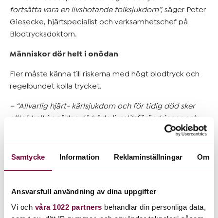
fortsätta vara en livshotande folksjukdom”,
säger Peter
Giesecke, hjärtspecialist och verksamhetschef på
Blodtrycksdoktorn.
Människor dör helt i onödan
Fler måste känna till riskerna med högt blodtryck och
regelbundet kolla trycket.
– “Allvarlig hjärt- kärlsjukdom och för tidig död sker
alltså helt i onödan då både livsstilsförändringar och
läkemedel effektivt skulle kunna hjälpa alla som går
med ett obehandlat högt blodtryck”,
säger Peter
Giesecke
Samtycke
Information
Reklaminställningar
Om
Blodtrycksdoktorn synliggör problemet
Ansvarsfull användning av dina uppgifter
Blodtrycksdoktorn startar idag en informationskampanj
för att;
Vi och
våra 1022 partners
behandlar din personliga data,