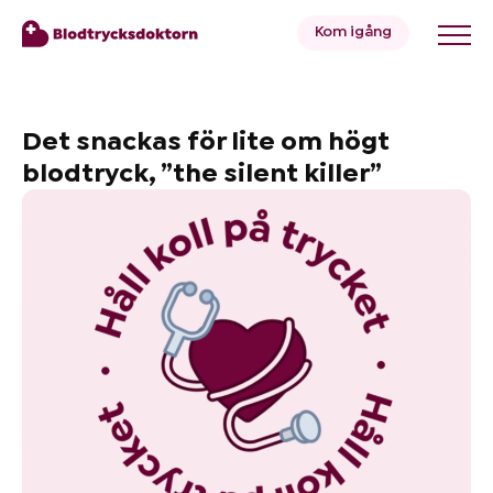
Kom igång
Blodtryck
Det snackas för lite om högt
blodtryck, ”the silent killer”
Övervikt
Priser
Hälsa
&
Livsstil