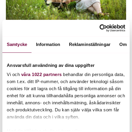
Högt blodtryck och klimakteriet
En del kvinnor får högt blodtryck under eller efter klimakteriet.
Samtycke
Information
Reklaminställningar
Om
Klimakteriet i sig orsakar inte högt blodtryck, men de hormonella
förändringar som sker i kroppen under denna tid kan bidra till att
blodtrycket höjs.
Läs mer
Ansvarsfull användning av dina uppgifter
Vi och
våra 1022 partners
behandlar din personliga data,
som t.ex. ditt IP-nummer, och använder teknologi såsom
cookies för att lagra och få tillgång till information på din
enhet för att kunna tillhandahålla personliga annonser och
innehåll, annons- och innehållsmätning, åskådarinsikter
och produktutveckling. Du kan själv välja vilka som får
använda din data och i vilka syften.
Med din tillåtelse skulle vi även vilja: