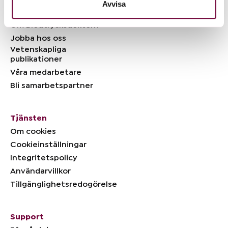
Avvisa
Om Företaget
Om Blodtrycksdoktorn
Jobba hos oss
Vetenskapliga
publikationer
Våra medarbetare
Bli samarbetspartner
Tjänsten
Om cookies
Cookieinställningar
Integritetspolicy
Användarvillkor
Tillgänglighetsredogörelse
Support