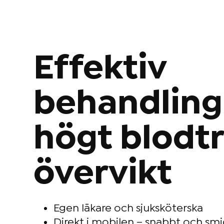
Effektiv
behandling
högt blodtr
övervikt
Egen läkare och sjuksköterska
Direkt i mobilen – snabbt och smi