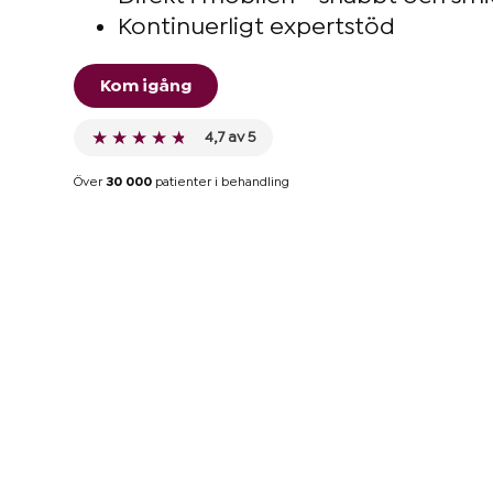
Kontinuerligt expertstöd
Kom igång
4,7 av 5
Över
30 000
patienter i behandling