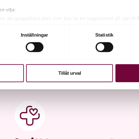
n vilja:
om din geografiska plats som kan ha en noggrannhet på upp till f
genom att aktivt skanna den för specifika kännetecken (fingeravt
rsonliga uppgifter behandlas och ställ in dina preferenser i
deta
Inställningar
Statistik
ke när som helst från cookie-förklaringen.
e för att anpassa innehållet och annonserna till användarna, tillh
vår trafik. Vi vidarebefordrar även sådana identifierare och anna
nnons- och analysföretag som vi samarbetar med. Dessa kan i sin
Tillåt urval
har tillhandahållit eller som de har samlat in när du har använt 