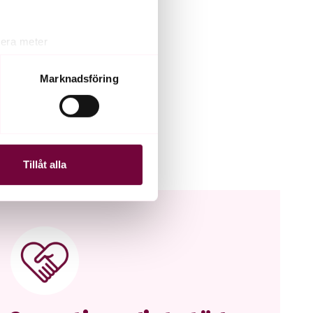
lera meter
ryck)
ljsektionen
. Du kan ändra
Marknadsföring
andahålla funktioner för
n information från din enhet
 tur kombinera informationen
Tillåt alla
deras tjänster.