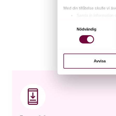
Med din tillåtelse skulle vi äve
Samla in information 
Identifiera din enhet 
Samtyckesval
Ta reda på mer om hur dina pe
Nödvändig
eller dra tillbaka ditt samtyc
Vi använder enhetsidentifierar
sociala medier och analysera 
till de sociala medier och a
Avvisa
med annan information som du 