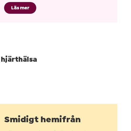
Läs mer
 hjärthälsa
Smidigt hemifrån