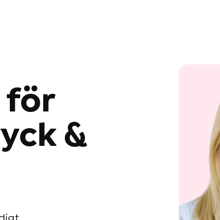
 för
yck &
digt