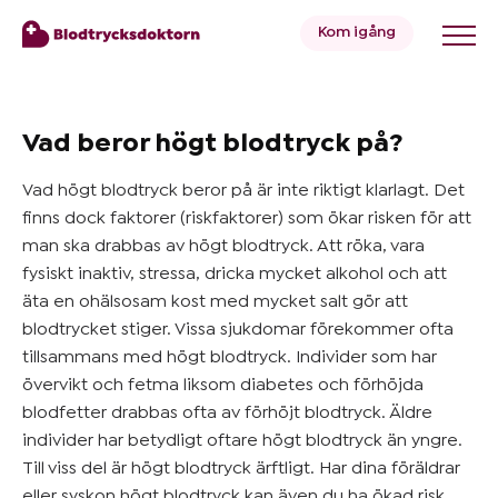
Kom igång
Blodtryck
Vad beror högt blodtryck på?
Vad högt blodtryck beror på är inte riktigt klarlagt. Det
Övervikt
finns dock faktorer (riskfaktorer) som ökar risken för att
man ska drabbas av högt blodtryck. Att röka, vara
fysiskt inaktiv, stressa, dricka mycket alkohol och att
Priser
äta en ohälsosam kost med mycket salt gör att
blodtrycket stiger. Vissa sjukdomar förekommer ofta
tillsammans med högt blodtryck. Individer som har
Hälsa
övervikt och fetma liksom diabetes och förhöjda
&
blodfetter drabbas ofta av förhöjt blodtryck. Äldre
Livsstil
individer har betydligt oftare högt blodtryck än yngre.
Till viss del är högt blodtryck ärftligt. Har dina föräldrar
eller syskon högt blodtryck kan även du ha ökad risk.