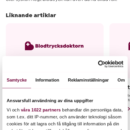
Mer om
blodtryck
Liknande artiklar
&
övervikt
Kom
igång
Samtycke
Information
Reklaminställningar
Om
Är högt blodtryck en hjärtsjukdom?
Är högt
Nej, högt blodtryck är inte egentligen en hjärtsjukdom, men
Ja, det är int
Ansvarsfull användning av dina uppgifter
ett långvarigt förhöjt blodtryck orsakar skador på blodkärl och
mycket lätt f
hjärta och […]
Läs mer
Vi och
våra 1022 partners
behandlar din personliga data,
Läs mer
som t.ex. ditt IP-nummer, och använder teknologi såsom
cookies för att lagra och få tillgång till information på din