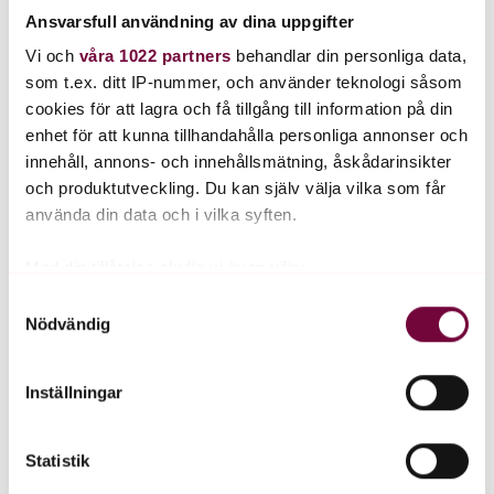
Ansvarsfull användning av dina uppgifter
Regelbunden provtagning
Vi och
våra 1022 partners
behandlar din personliga data,
Stöd för kost och livsstil
som t.ex. ditt IP-nummer, och använder teknologi såsom
Löpande kontakt med sjuksköterska
cookies för att lagra och få tillgång till information på din
Du betalar kostnaden för medicinen själv.
enhet för att kunna tillhandahålla personliga annonser och
innehåll, annons- och innehållsmätning, åskådarinsikter
Prisinformation
och produktutveckling. Du kan själv välja vilka som får
använda din data och i vilka syften.
Med din tillåtelse skulle vi även vilja:
Vanliga frågor
Samla in information om din geografiska plats
Samtyckesval
Nödvändig
som kan ha en noggrannhet på upp till flera meter
Vem gäller erbjudandet för?
Identifiera din enhet genom att aktivt skanna den
för specifika kännetecken (fingeravtryck)
Erbjudandet gäller för dig som inte är i pågående
Inställningar
Ta reda på mer om hur dina personliga uppgifter
behandling hos Blodtrycksdoktorn idag.
behandlas och ställ in dina preferenser i
detaljsektionen
.
Hur löser jag in koden?
Statistik
Du kan ändra eller dra tillbaka ditt samtycke när som
helst från cookie-förklaringen.