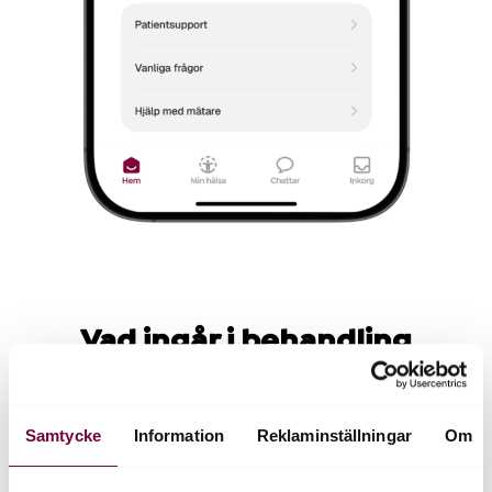
Vad ingår i behandling
Kontinuerlig behandling, från att hitta din måldos till
nedtrappning. Ingen bindningstid.
Samtycke
Information
Reklaminställningar
Om
Uppföljning av läkare
Receptförskrivning