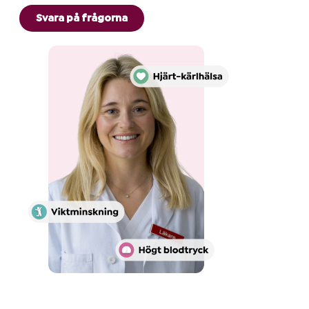
Mer om
Svara på frågorna
blodtryck
&
övervikt
Kom
igång