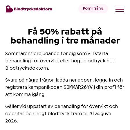
Kom igång
Få 50% rabatt på
Blodtryck
behandling i tre månader
Sommarens erbjudande för dig som vill starta
Övervikt
behandling för övervikt eller högt blodtryck hos
Blodtrycksdoktorn.
Priser
Svara på några frågor, ladda ner appen, logga in och
SOMMAR26YV
registrera kampanjkoden
i din profil för
Hälsa
att komma igång.
&
Gäller vid uppstart av behandling för övervikt och
Livsstil
obesitas och högt blodtryck fram till 31 augusti
2026.