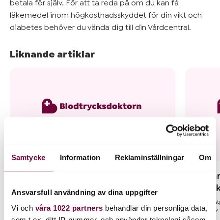
betala för själv. För att ta reda på om du kan få
Mer om
läkemedel inom högkostnadsskyddet för din vikt och
blodtryck
diabetes behöver du vända dig till din Vårdcentral.
&
övervikt
Liknande artiklar
Kom
igång
Samtycke
Information
Reklaminställningar
Om
Vad kostar det?
Jag har
gå ert
Aktuella avgifter för övervikt och obesitas: Kom igång: 0 kr
Ansvarsfull användning av dina uppgifter
Kartlägg din hälsosituation och få bedömning och stöd från
Nej, vårt kos
din sjuksköterska […]
Vi och
våra 1022 partners
behandlar din personliga data,
du tar del a
för att […]
som t.ex. ditt IP-nummer, och använder teknologi såsom