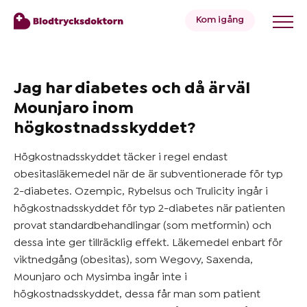
Kom igång
Blodtryck
Jag har diabetes och då är väl
Mounjaro inom
högkostnadsskyddet?
Övervikt
Högkostnadsskyddet täcker i regel endast
obesitasläkemedel när de är subventionerade för typ
Priser
2-diabetes. Ozempic, Rybelsus och Trulicity ingår i
högkostnadsskyddet för typ 2-diabetes när patienten
Hälsa
provat standardbehandlingar (som metformin) och
dessa inte ger tillräcklig effekt. Läkemedel enbart för
&
viktnedgång (obesitas), som Wegovy, Saxenda,
Livsstil
Mounjaro och Mysimba ingår inte i
högkostnadsskyddet, dessa får man som patient