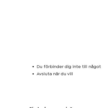
Mer om
blodtryck
&
övervikt
Kom
Du förbinder dig inte till något
igång
Avsluta när du vill