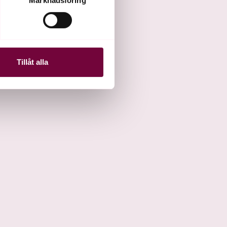
andahålla funktioner för
n information från din enhet
 tur kombinera informationen
Tillåt alla
deras tjänster.