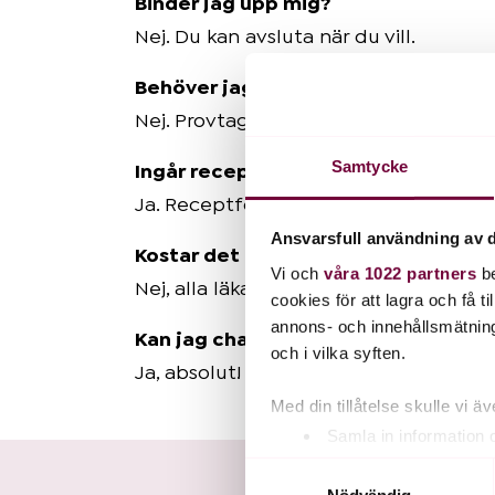
Binder jag upp mig?
Nej. Du kan avsluta när du vill.
Behöver jag betala för provtagning
Nej. Provtagning ingår i månadspriset
Samtycke
Ingår receptförnyelse?
Ja. Receptförskrivning och löpande do
Ansvarsfull användning av d
Kostar det extra för läkarkontroller
Vi och
våra 1022 partners
be
Nej, alla läkarkontroller ingår i ditt 
cookies för att lagra och få t
annons- och innehållsmätning
Kan jag chatta med sjuksköterskan 
och i vilka syften.
Ja, absolut! Detta ingår i månadsavgi
Med din tillåtelse skulle vi äve
Samla in information 
Identifiera din enhet 
Samtyckesval
Ta reda på mer om hur dina pe
Nödvändig