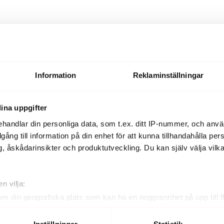
?
.
Information
Reklaminställningar
sjusteringar ingår.
ina uppgifter
?
handlar din personliga data, som t.ex. ditt IP-nummer, och anv
månadspris på 299 kr för övervikt och obesitas och 149 
illgång till information på din enhet för att kunna tillhandahålla pe
, åskådarinsikter och produktutveckling. Du kan själv välja vilk
utan extra kostnad?
ften. Du kan kontakta sjuksköterskan så ofta du beh
n vilja:
om din geografiska plats som kan ha en noggrannhet på upp till f
genom att aktivt skanna den för specifika kännetecken (fingeravt
rsonliga uppgifter behandlas och ställ in dina preferenser i
deta
Inställningar
Statistik