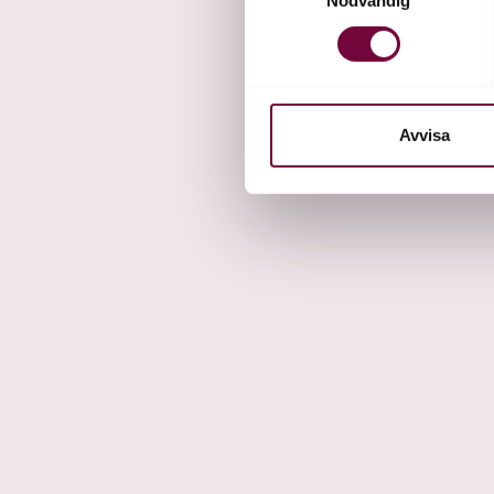
eller dra tillbaka ditt samtyc
Vi använder enhetsidentifierar
sociala medier och analysera 
till de sociala medier och a
Avvisa
med annan information som du 