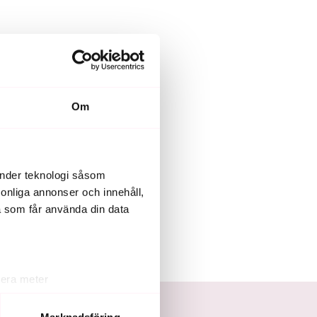
Om
änder teknologi såsom
kr för högt blodtryck.
rsonliga annonser och innehåll,
a som får använda din data
över utan att betala mer.
lera meter
ryck)
ljsektionen
. Du kan ändra
Marknadsföring