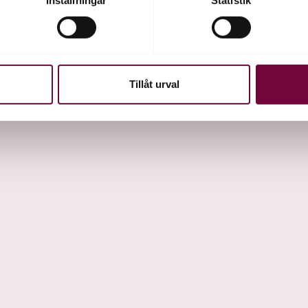
ke när som helst från cookie-förklaringen.
e för att anpassa innehållet och annonserna till användarna, tillh
vår trafik. Vi vidarebefordrar även sådana identifierare och anna
nnons- och analysföretag som vi samarbetar med. Dessa kan i sin
Tillåt urval
har tillhandahållit eller som de har samlat in när du har använt 