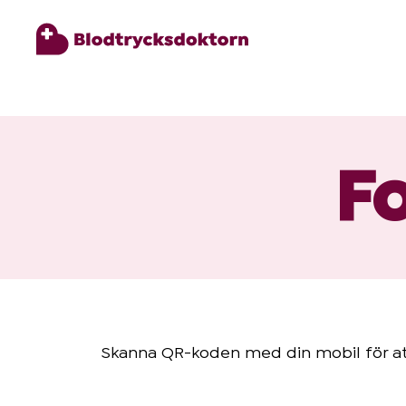
Blodtryck
Fo
Övervikt
Priser
Hälsa
&
Skanna QR-koden med din mobil för at
Livsstil