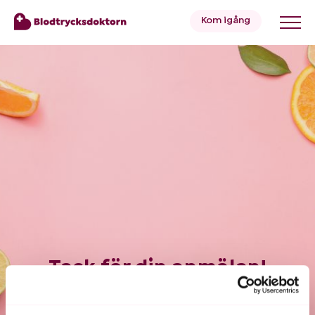
Kom igång
Blodtryck
Övervikt
Priser
Hälsa
&
Tack för din anmälan!
Livsstil