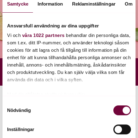
Mer om
Samtycke
Information
Reklaminställningar
Om
blodtryck
&
Ansvarsfull användning av dina uppgifter
övervikt
Vi och
våra 1022 partners
behandlar din personliga data,
som t.ex. ditt IP-nummer, och använder teknologi såsom
cookies för att lagra och få tillgång till information på din
Kom
enhet för att kunna tillhandahålla personliga annonser och
igång
innehåll, annons- och innehållsmätning, åskådarinsikter
Få en effektiv behandling, trygg vård
Kom igång
smidigt hemifrån. Personlig kontakt
och produktutveckling. Du kan själv välja vilka som får
med sjuksköterska och läkare.
använda din data och i vilka syften.
Med din tillåtelse skulle vi även vilja:
Samla in information om din geografiska plats
Samtyckesval
Nödvändig
som kan ha en noggrannhet på upp till flera meter
Identifiera din enhet genom att aktivt skanna den
för specifika kännetecken (fingeravtryck)
Inställningar
Ta reda på mer om hur dina personliga uppgifter