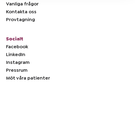
Vanliga frågor
Kontakta oss
Provtagning
Socialt
Facebook
LinkedIn
Instagram
Pressrum
Möt våra patienter
Blodtrycksdoktorn AB är en registrerad vårdgivare som lyder
under hälso- och sjukvårdslagen, GDPR, patientdatalagen och
patientsäkerhetslagen. Vi har även publicerade studier med
kliniskt bevisade resultat för vår hypertonitjänst.