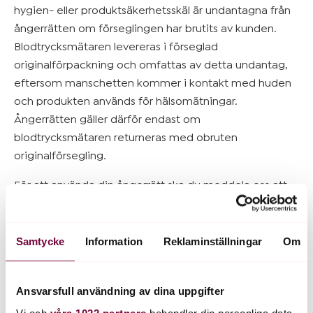
hygien- eller produktsäkerhetsskäl är undantagna från
ångerrätten om förseglingen har brutits av kunden.
Blodtrycksmätaren levereras i förseglad
originalförpackning och omfattas av detta undantag,
eftersom manschetten kommer i kontakt med huden
och produkten används för hälsomätningar.
Ångerrätten gäller därför endast om
blodtrycksmätaren returneras med obruten
originalförsegling.
För att använda din ångerrätt ska du meddela oss att
du vill ångra köpet innan ångerfristen har gått ut. Du
kan kontakta oss på:
support@blodtrycksdoktorn.se
.
Det räcker att du skickar meddelandet om att du vill
Samtycke
Information
Reklaminställningar
Om
ångra köpet innan ångerfristen har gått ut.
8. Retur vid ångrat köp
Ansvarsfull användning av dina uppgifter